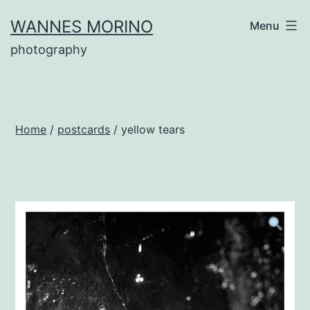
Ga
WANNES MORINO
Menu
naar
photography
de
inhoud
Home
/
postcards
/ yellow tears