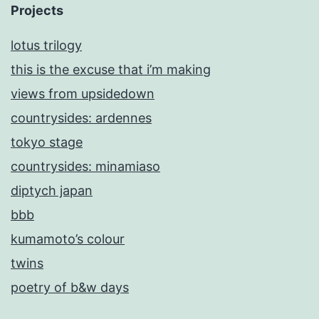
Projects
lotus trilogy
this is the excuse that i’m making
views from upsidedown
countrysides: ardennes
tokyo stage
countrysides: minamiaso
diptych japan
bbb
kumamoto’s colour
twins
poetry of b&w days